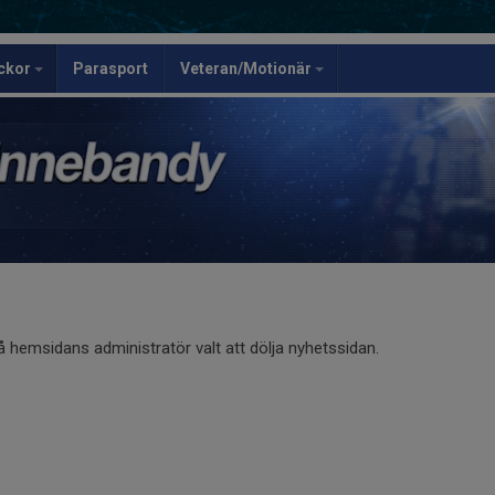
ickor
Parasport
Veteran/Motionär
å hemsidans administratör valt att dölja nyhetssidan.