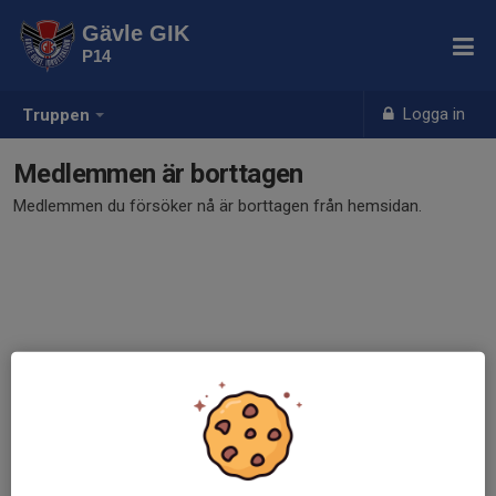
Gävle GIK
P14
Logga in
Truppen
Medlemmen är borttagen
Medlemmen du försöker nå är borttagen från hemsidan.