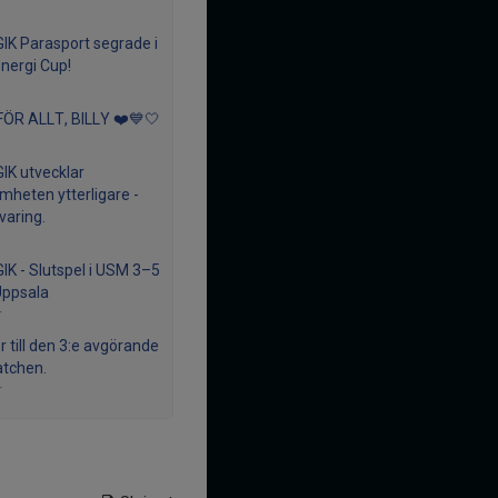
GIK Parasport segrade i
nergi Cup!
ÖR ALLT, BILLY ❤️💙🤍
GIK utvecklar
mheten ytterligare -
varing.
GIK - Slutspel i USM 3–5
 Uppsala
r
er till den 3:e avgörande
tchen.
r