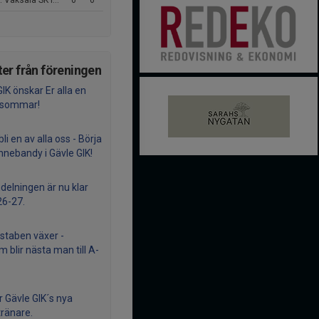
Vaksala SK IBK P10
0
0
er från föreningen
IK önskar Er alla en
g sommar!
 bli en av alla oss - Börja
innebandy i Gävle GIK!
ndelningen är nu klar
26-27.
staben växer -
 blir nästa man till A-
r Gävle GIK´s nya
ränare.