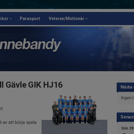
ickor
Parasport
Veteran/Motionär
l Gävle GIK HJ16
Nästa
Ingen 
et.
Senast
d av att börja spela
Sön 29