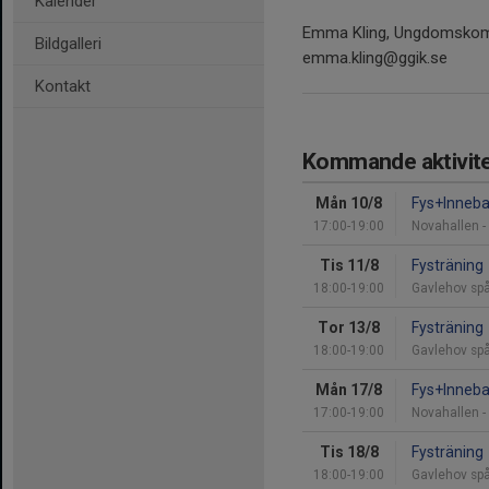
Kalender
Emma Kling, Ungdomskom
Bildgalleri
emma.kling@ggik.se
Kontakt
Kommande aktivite
Mån 10/8
Fys+Inneba
17:00-19:00
Novahallen -
Tis 11/8
Fysträning
18:00-19:00
Gavlehov spå
Tor 13/8
Fysträning
18:00-19:00
Gavlehov spå
Mån 17/8
Fys+Inneba
17:00-19:00
Novahallen -
Tis 18/8
Fysträning
18:00-19:00
Gavlehov spå