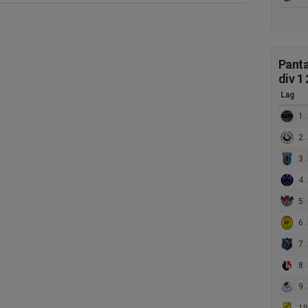
Panta
div 1
Lag
1.
2. St
3. IK 
4. 
5. G
6. 
7. Ro
8. 
9. St