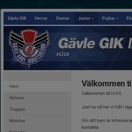
Gävle GIK
Herrar
Damer
Junior
Pojkar
Fl
HJ16
Välkommen til
Hem
Välkommen till HJ16.
Nyheter
Just nu så har vi fullt i lag
Truppen
Om ditt barn är intressera
Matcher
kontakta: