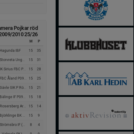
mera Pojkar röd
 2009/2010 25/26
M
P
 Hagunda IBF
15
35
orvreta Ungdom IBK P10.
15
31
Sirius FBC P10/11 (ej slutspel)
15
28
FBC Åland P09/10
15
25
ävle GIK P Röd div 1
15
21
Bälinge IF P09/10
15
18
sersberg Arlanda IBK P10/11
15
14
Björklinge BK P09
15
9
römsbro IF (ej slutspel)
8
4