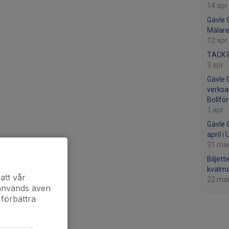
14 apr
Gävle 
Mälare
12 apr
TACK F
3 apr
Gävle 
verksa
Bollför
1 apr
Gävle 
april i
31 ma
Biljett
kvalma
att vår
22 ma
 används även
 förbättra