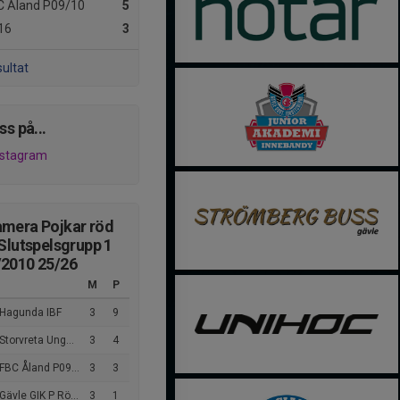
 Åland P09/10
5
16
3
sultat
ss på...
nstagram
mera Pojkar röd
 Slutspelsgrupp 1
/2010 25/26
M
P
 Hagunda IBF
3
9
orvreta Ungdom IBK P10.
3
4
FBC Åland P09/10
3
3
ävle GIK P Röd div 1
3
1