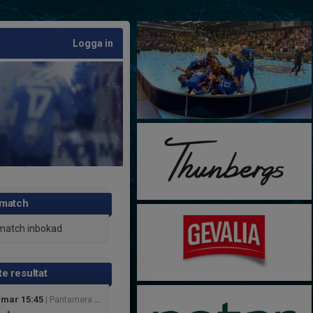
Logga in
 match
match inbokad
e resultat
 mar 15:45
| Pantamera Pojkar röd div 1 Slutspelsgrupp 1 2009/2010