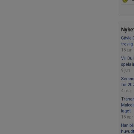
10. 
Nyhet
Gävle G
trevli
15 jun
Vill Du
spela 
9 jun
Seriei
för 20
4 maj
Tränar
Malcolm
laget.
15 apr
Han bli
huvudt