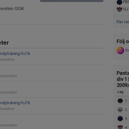
FBC
mittén GGIK
HJ
Fler re
Följ o
ter
I
ndyträning HJ16
 Gavlehov
Panta
rcentralen
div 1
2009
Lag
rcentralen
1.
ndyträning HJ16
 Gavlehov
2. St
3. 
rcentralen
4. G