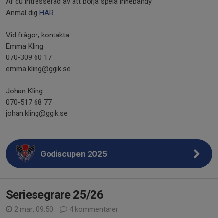
Är du intresserad av att börja spela innebandy
Anmäl dig
HÄR
Vid frågor, kontakta:
Emma Kling
070-309 60 17
emma.kling@ggik.se
Johan Kling
070-517 68 77
johan.kling@ggik.se
Godiscupen 2025
Seriesegrare 25/26
2 mar, 09:50
4 kommentarer