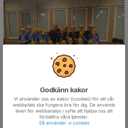
Godkänn kakor
Guldmedaljörer i Scorpions Cup 2025 Flickor Röd 13
Vi använder oss av kakor (cookies) för att vår
Äntligen fick vi ta med oss den stora bucklan hem till Gävle.
webbplats ska fungera bra för dig. De används
Det här gänget har kämpat sig igenom flera cuper och tävlingar
även för webbanalys i syfte att hjälpa oss att
under det gångna året och fallit på målsnöret flera gånger. I två
förbättra våra tjänster.
finaler har vi förlorat på straffar....
Så använder vi cookies