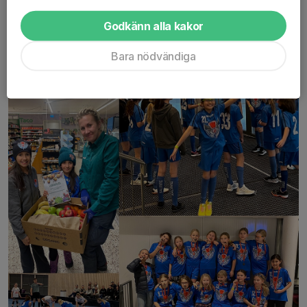
Läs mer
Godkänn alla kakor
Storvreta cup 2024
Bara nödvändiga
13 jan 2024
0 kommentarer