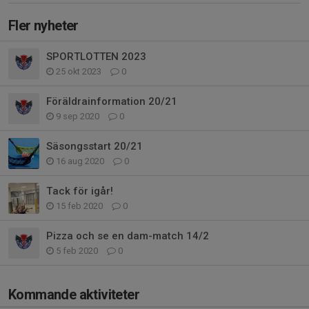
Fler nyheter
SPORTLOTTEN 2023
25 okt 2023
0
Föräldrainformation 20/21
9 sep 2020
0
Säsongsstart 20/21
16 aug 2020
0
Tack för igår!
15 feb 2020
0
Pizza och se en dam-match 14/2
5 feb 2020
0
Kommande aktiviteter