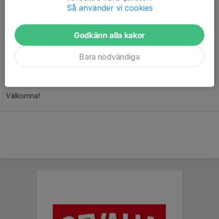
Om ditt barn är intresserad av att börja spela med oss
Så använder vi cookies
Anmäl er
HÄR
Godkänn alla kakor
Vid frågor kontakta:
Emma Kling
Bara nödvändiga
Ungdomskommittén GGIK
emma.kling@ggik.se
Välkomna!