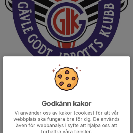
Välkommen till GGIK P19!
Godkänn kakor
Tänk på!
Svara på kallelsen för träningar och sammandrag som blir
Vi använder oss av kakor (cookies) för att vår
utskickade. Det underlättar väldigt mycket för oss ledare hur
webbplats ska fungera bra för dig. De används
upplägget ska bli.
även för webbanalys i syfte att hjälpa oss att
förbättra våra tjänster.