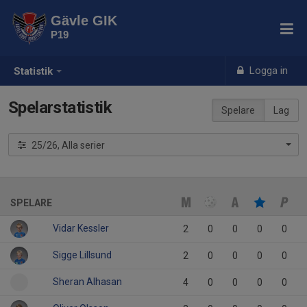
Gävle GIK
P19
Logga in
Statistik
Spelarstatistik
Spelare
Lag
25/26, Alla serier
SPELARE
Vidar Kessler
2
0
0
0
0
Sigge Lillsund
2
0
0
0
0
Sheran Alhasan
4
0
0
0
0