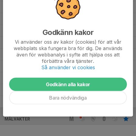
GUSTAV Lindström
4
0
0
0
0
Frank Stolpe
1
0
0
0
0
Godkänn kakor
Elliot Långsved
3
0
0
0
0
Vi använder oss av kakor (cookies) för att vår
Ellion Lantz
4
0
0
0
0
webbplats ska fungera bra för dig. De används
även för webbanalys i syfte att hjälpa oss att
Aron Engel
3
0
0
0
0
förbättra våra tjänster.
Aram Alhasan
2
0
0
0
0
Så använder vi cookies
Alve Vest
2
0
0
0
0
Godkänn alla kakor
Alvar Voxlin
4
0
0
0
0
Bara nödvändiga
Alvar Hedlund
4
0
0
0
0
MÅLVAKTER