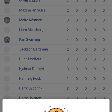
Oliver Olsson
2
0
0
0
0
Maximilian Sulila
2
0
0
0
0
Malte Näsman
3
0
0
0
0
Liam Mossberg
2
0
0
0
0
Karl Svartling
4
0
0
0
0
Jackson Bergman
2
0
0
0
0
Hugo Lindfors
3
0
0
0
0
Hjalmar Dahlqvist
3
0
0
0
0
Henning Höök
1
0
0
0
0
Harry Sydbrink
3
0
0
0
0
Harry Hollsten
2
0
0
0
0
Gustav Sandin
3
0
0
0
0