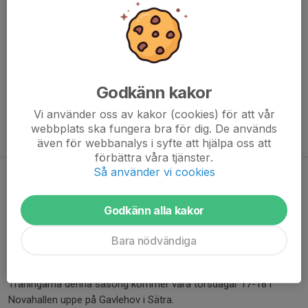
Det är många barn som vill spela innebandy med oss och vi har
inte alltid plats att ta emot alla spelare. Om du är intresserad att
börja med oss:
Anmäl dig
HÄR
Om du har frågor är du välkommen att kontakta:
Godkänn kakor
Emma Kling
Vi använder oss av kakor (cookies) för att vår
Ungdomskommittén GGIK
webbplats ska fungera bra för dig. De används
emma.kling@ggik.se
även för webbanalys i syfte att hjälpa oss att
förbättra våra tjänster.
Så använder vi cookies
Säsongen 25/26 !
15 sep 2025
0 kommentarer
Godkänn alla kakor
Nu är det äntligen dags att börja säsongen igen !
Bara nödvändiga
Torsdagen den 2/10 drar vi igång träningarna igen.
Träningarna denna säsong kommer vara torsdagar 17-18 i
Novahallen uppe på Gavlehov i Sätra.