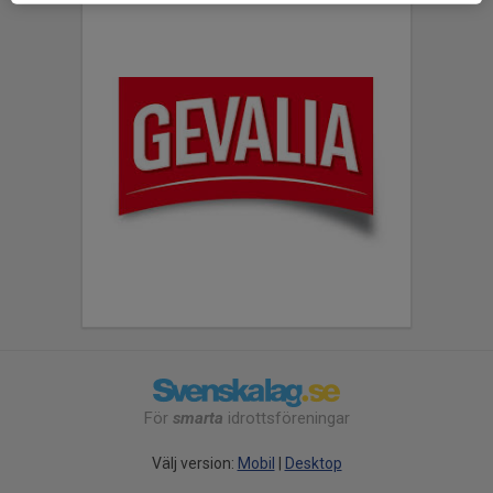
För
smarta
idrottsföreningar
Välj version:
Mobil
|
Desktop