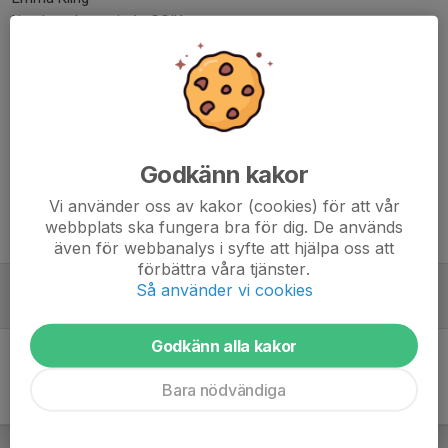
Ungdomskommittén GGIK
emma.kling@ggik.se
/ledarna
Dela nyhet
Godkänn kakor
Vi använder oss av kakor (cookies) för att vår
webbplats ska fungera bra för dig. De används
Tidigare nyheter
även för webbanalys i syfte att hjälpa oss att
förbättra våra tjänster.
Säsongen 25/26 !
Så använder vi cookies
15 sep 2025
0
Godkänn alla kakor
Bara nödvändiga