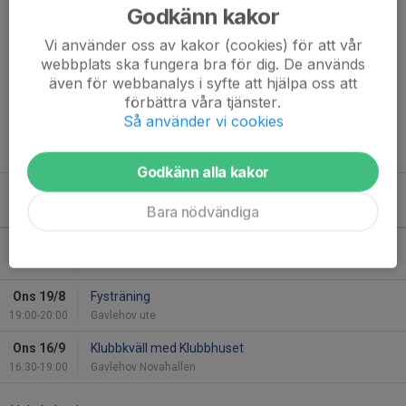
Godkänn kakor
Robin Melin
072-745 9506
Vi använder oss av kakor (cookies) för att vår
r.melin87@gmail.com
webbplats ska fungera bra för dig. De används
även för webbanalys i syfte att hjälpa oss att
förbättra våra tjänster.
Niklas Berg
Så använder vi cookies
070-236 6885
niklas_berg@hotmail.com
Godkänn alla kakor
Kommande aktiviteter
Bara nödvändiga
Ons 12/8
Fysträning
19:00-20:00
Gavlehov ute
Ons 19/8
Fysträning
19:00-20:00
Gavlehov ute
Ons 16/9
Klubbkväll med Klubbhuset
16:30-19:00
Gavlehov Novahallen