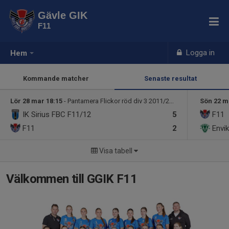
Gävle GIK
F11
Logga in
Hem
Kommande matcher
Senaste resultat
Lör 28 mar 18:15
- Pantamera Flickor röd div 3 2011/2012 slutspelsgrupp 2
Sön 22 m
IK Sirius FBC F11/12
5
F11
F11
2
Envi
Visa tabell
Välkommen till GGIK F11