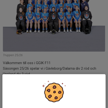
Truppen 25/26
Välkommen till oss i GGIK F11
Säsongen 25/26 spelar vi i Gävleborg/Dalarna div 2 röd och
Uppland div 3 röd.
Följ oss gärna i
innebandyappen
eller på vår
Instagram
För kontakt med laget: