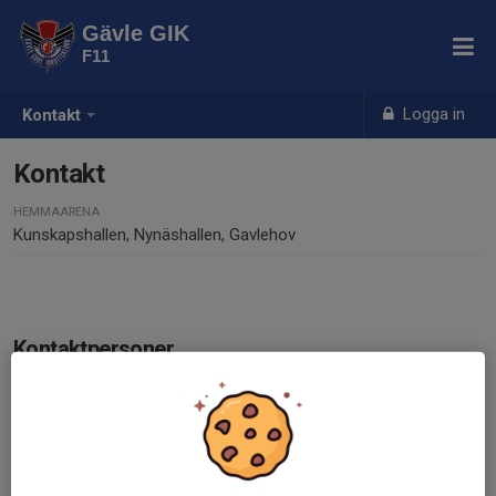
Gävle GIK
F11
Logga in
Kontakt
Kontakt
HEMMAARENA
Kunskapshallen, Nynäshallen, Gavlehov
Kontaktpersoner
Robin Melin
Tränare
072-745 95 06
r.melin87@gmail.com