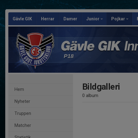
Gävle GIK
Herrar
Damer
Junior
Pojkar
P18
Bildgalleri
Hem
0 album
Nyheter
Truppen
Matcher
Statistik