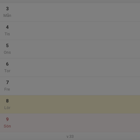
3
Mån
4
Tis
5
Ons
6
Tor
7
Fre
8
Lör
9
Sön
v.33