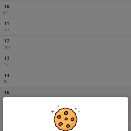
10
Mån
11
Tis
12
Ons
13
Tor
14
Fre
15
Lör
16
Sön
v.34