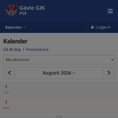
Gävle GIK
P19
Logga in
Kalender
Kalender
Gå till idag
|
Prenumerera
Augusti 2026
1
Lör
2
Sön
v.32