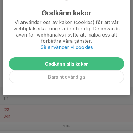
17
Godkänn kakor
Mån
Vi använder oss av kakor (cookies) för att vår
18
webbplats ska fungera bra för dig. De används
Tis
även för webbanalys i syfte att hjälpa oss att
19
förbättra våra tjänster.
Ons
Så använder vi cookies
20
Godkänn alla kakor
Tor
21
Bara nödvändiga
Fre
22
Lör
23
Sön
v.35