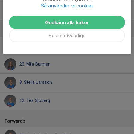
Så använder vi cookies
6. Thelise Ramberg
Godkänn alla kakor
Centrar
Bara nödvändiga
11. Felicia Hillman
20. Mila Burman
8. Stella Larsson
12. Tea Sjöberg
Forwards