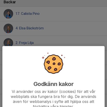
Backar
17. Calista Pino
4. Elsa Bäckström
2. Freja Lilja
15. Leia Persson
14. Olivia Mälstam
Godkänn kakor
22. Sarah Pettersson Salem
Vi använder oss av kakor (cookies) för att vår
webbplats ska fungera bra för dig. De används
32. Thea Lindberg
även för webbanalys i syfte att hjälpa oss att
förbättra våra tjänster.