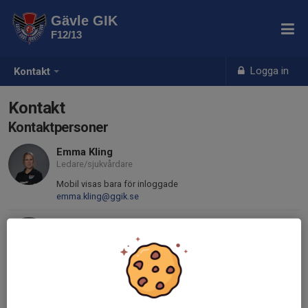
Gävle GIK
F12/13
Logga in
Kontakt
Kontakt
Kontaktpersoner
Emma Kling
Ledare/sjukvårdare
Mobil visas bara för inloggade
emma.kling@ggik.se
Johan Kling
Ledare/Tränare/Kassör
070-517 68 77
johan.kling@ggik.se