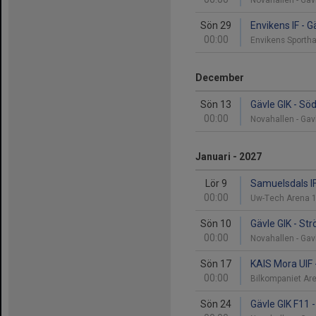
Novahallen - Ga
Sön 29
Envikens IF - G
00:00
Envikens Sporth
December
Sön 13
Gävle GIK - S
00:00
Novahallen - Ga
Januari - 2027
Lör 9
Samuelsdals IF
00:00
Uw-Tech Arena 
Sön 10
Gävle GIK - St
00:00
Novahallen - Ga
Sön 17
KAIS Mora UIF 
00:00
Bilkompaniet A
Sön 24
Gävle GIK F11 -