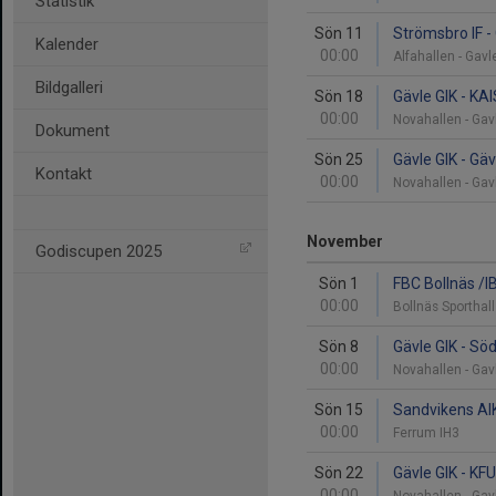
Statistik
Sön 11
Strömsbro IF -
Kalender
00:00
Alfahallen - Gav
Bildgalleri
Sön 18
Gävle GIK - KA
00:00
Novahallen - Ga
Dokument
Sön 25
Gävle GIK - Gäv
Kontakt
00:00
Novahallen - Ga
November
Godiscupen 2025
Sön 1
FBC Bollnäs /IB
00:00
Bollnäs Sporthal
Sön 8
Gävle GIK - Sö
00:00
Novahallen - Ga
Sön 15
Sandvikens AIK
00:00
Ferrum IH3
Sön 22
Gävle GIK - KF
00:00