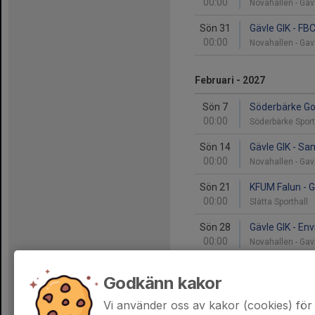
00:00
Novahallen - Ga
Sön 31
Gävle GIK - FBC
00:00
Novahallen - Ga
Februari - 2027
Sön 7
Söderbärke Goi
00:00
Söderbärke Spor
Sön 14
Gävle GIK - Sa
00:00
Novahallen - Ga
Sön 21
KFUM Falun - G
00:00
Slätta Sporthall
Sön 28
Gävle GIK - Env
00:00
Novahallen - Ga
Godkänn kakor
Mars - 2027
Vi använder oss av kakor (cookies) för 
Sön 21
Söderhamns IB