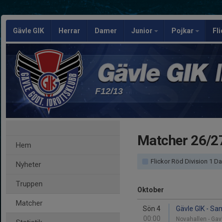
Gävle GIK
Herrar
Damer
Junior
Pojkar
Fl
F12/13
Matcher 26/2
Hem
Flickor Röd Division 1 Dalarna/Gävl
Nyheter
Truppen
Oktober
Matcher
Sön 4
Gävle GIK - Sa
00:00
Novahallen - Ga