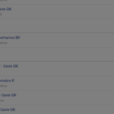
vlehov
ävle GIK
all
öderhamns IBF
vlehov
 - Gävle GIK
1
römsbro IF
vlehov
- Gävle GIK
rena
 Gävle GIK