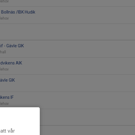
vlehov
 Bollnäs /IBK Hudik
vlehov
f - Gävle GIK
thall
ndvikens AIK
vlehov
ävle GIK
ikens IF
vlehov
att vår
F - Gävle GIK