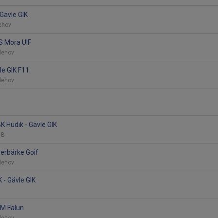
 Gävle GIK
lehov
IS Mora UIF
vlehov
le GIK F11
vlehov
K Hudik - Gävle GIK
l B
derbärke Goif
vlehov
 - Gävle GIK
UM Falun