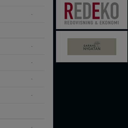
-
-
-
-
-
-