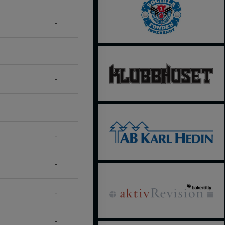
-
-
-
-
-
-