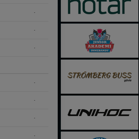
-
-
-
-
-
-
-