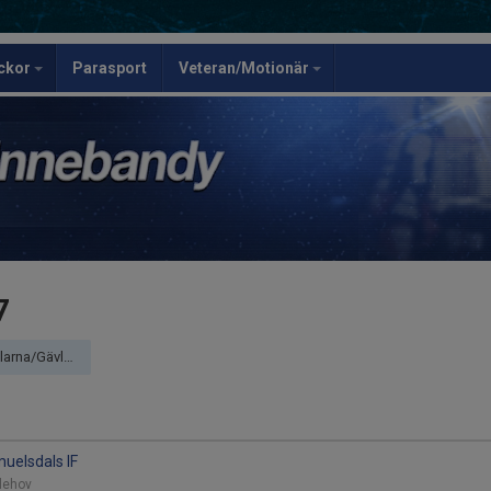
ickor
Parasport
Veteran/Motionär
7
eborg (Dalarna)
muelsdals IF
vlehov