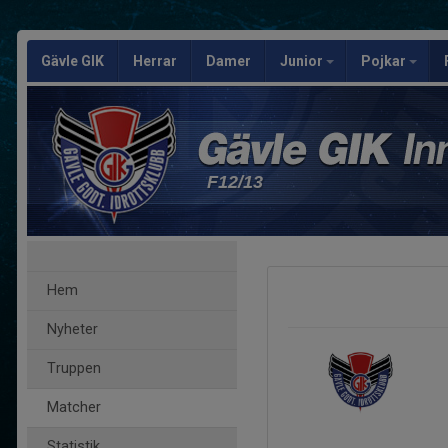
Gävle GIK
Herrar
Damer
Junior
Pojkar
F12/13
Hem
Nyheter
Truppen
Matcher
Statistik