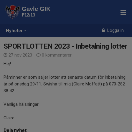
Gävle GIK
F12/13
Logga in
Nyheter
SPORTLOTTEN 2023 - Inbetalning lotter
27 nov 2023
0 kommentarer
Hej!
Påminner er som säljer lotter att senaste datum för inbetalning
är på onsdag 29/11. Swisha till mig (Claire Moffatt) på 070-282
38 42
Vänliga hälsningar
Claire
Dela nyhet