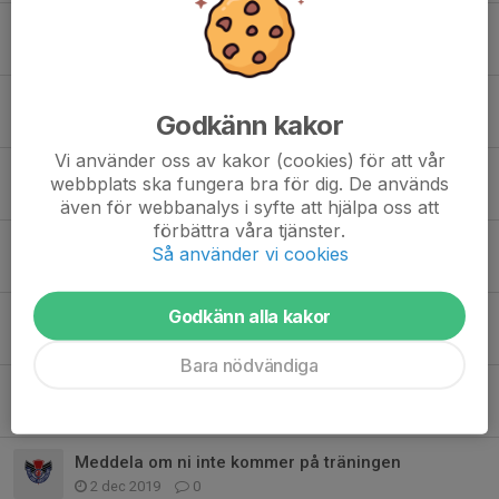
SPORTLOTTEN 2023
25 okt 2023
0
Föräldrainformation 20/21
Godkänn kakor
9 sep 2020
0
Vi använder oss av kakor (cookies) för att vår
Säsongsstart 20/21
webbplats ska fungera bra för dig. De används
16 aug 2020
0
även för webbanalys i syfte att hjälpa oss att
förbättra våra tjänster.
Tack för igår!
Så använder vi cookies
15 feb 2020
0
Godkänn alla kakor
Pizza och se en dam-match 14/2
5 feb 2020
0
Bara nödvändiga
Provträning för yngre tjejer
24 jan 2020
0
Meddela om ni inte kommer på träningen
2 dec 2019
0