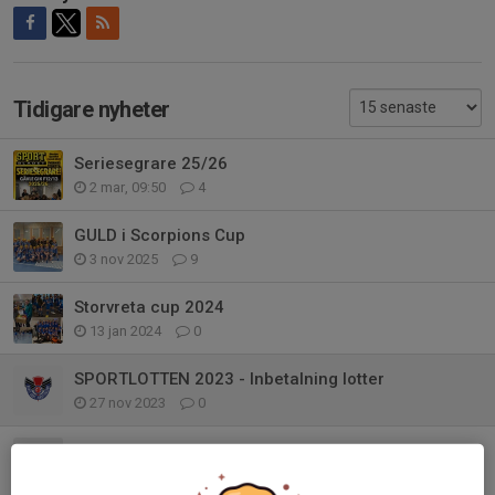
Tidigare nyheter
Seriesegrare 25/26
2 mar, 09:50
4
GULD i Scorpions Cup
3 nov 2025
9
Storvreta cup 2024
13 jan 2024
0
SPORTLOTTEN 2023 - Inbetalning lotter
27 nov 2023
0
SPORTLOTTEN 2023 - LOTTER
26 okt 2023
0