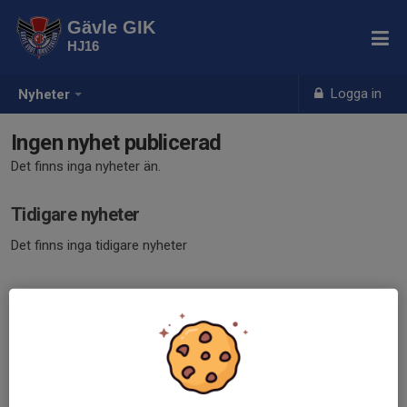
Gävle GIK
HJ16
Logga in
Nyheter
Ingen nyhet publicerad
Det finns inga nyheter än.
Tidigare nyheter
Det finns inga tidigare nyheter