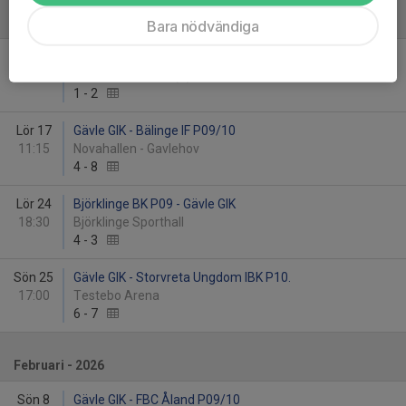
Januari - 2026
Bara nödvändiga
Lör 10
IK Sirius FBC P10/11 (ej slutspel) - Gävle GIK
14:15
IFU Arena Ductus (B)
1
-
2
Lör 17
Gävle GIK - Bälinge IF P09/10
11:15
Novahallen - Gavlehov
4
-
8
Lör 24
Björklinge BK P09 - Gävle GIK
18:30
Björklinge Sporthall
4
-
3
Sön 25
Gävle GIK - Storvreta Ungdom IBK P10.
17:00
Testebo Arena
6
-
7
Februari - 2026
Sön 8
Gävle GIK - FBC Åland P09/10