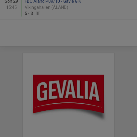
Sön 29
FBC Åland P09/10 - Gävle GIK
15:45
Vikingahallen (ÅLAND)
5
-
3