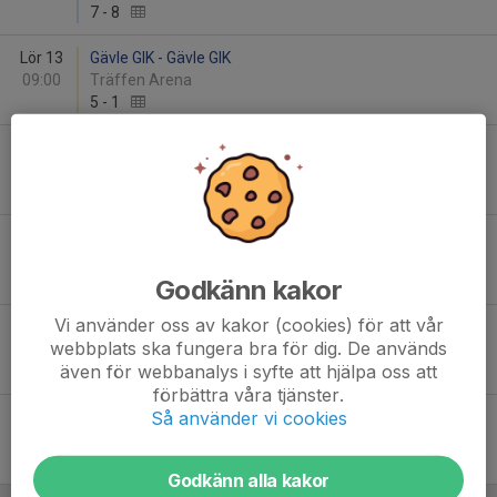
7
-
8
Lör 13
Gävle GIK - Gävle GIK
09:00
Träffen Arena
5
-
1
Lör 13
FBC Bollnäs - Gävle GIK
11:15
Träffen Arena
5
-
4
Lör 13
Gävle GIK - IBK Runsten
13:45
Träffen Arena
4
-
3
Godkänn kakor
Vi använder oss av kakor (cookies) för att vår
Lör 13
Gävle GIK - Strömsbro IF
webbplats ska fungera bra för dig. De används
16:00
Träffen Arena
även för webbanalys i syfte att hjälpa oss att
5
-
5
förbättra våra tjänster.
Så använder vi cookies
Lör 20
Hagunda IBF - Gävle GIK
10:15
IFU Arena A
4
-
2
Godkänn alla kakor