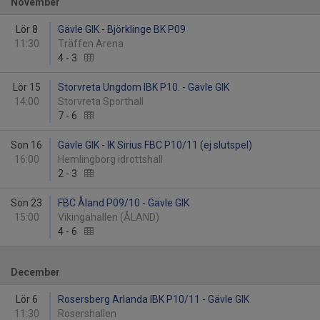
November
Lör 8
Gävle GIK - Björklinge BK P09
11:30
Träffen Arena
4
-
3
Lör 15
Storvreta Ungdom IBK P10. - Gävle GIK
14:00
Storvreta Sporthall
7
-
6
Sön 16
Gävle GIK - IK Sirius FBC P10/11 (ej slutspel)
16:00
Hemlingborg idrottshall
2
-
3
Sön 23
FBC Åland P09/10 - Gävle GIK
15:00
Vikingahallen (ÅLAND)
4
-
6
December
Lör 6
Rosersberg Arlanda IBK P10/11 - Gävle GIK
11:30
Rosershallen