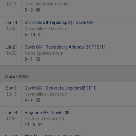
12:15
Hemlingborg idrottshall
5
-
8
Lör 14
Strömsbro IF (ej slutspel) - Gävle GIK
16:30
Novahallen - Gavlehov
6
-
14
Lör 21
Gävle GIK - Rosersberg Arlanda IBK P10/11
14:30
Valbo Sportcentrum
8
-
1
Mars - 2026
Sön 8
Gävle GIK - Storvreta Ungdom IBK P10.
13:15
Novahallen - Gavlehov
4
-
4
Lör 14
Hagunda IBF - Gävle GIK
12:30
IFU Arena DHinox (D)
11
-
5