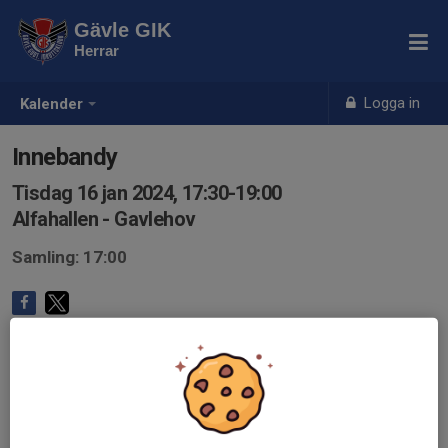
Gävle GIK
Herrar
Logga in
Kalender
Innebandy
Tisdag 16 jan 2024, 17:30-19:00
Alfahallen - Gavlehov
Samling: 17:00