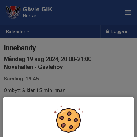
Gävle GIK
Herrar
Logga in
Kalender
Innebandy
Måndag 19 aug 2024, 20:00-21:00
Novahallen - Gavlehov
Samling: 19:45
Ombytt & klar 15 min innan