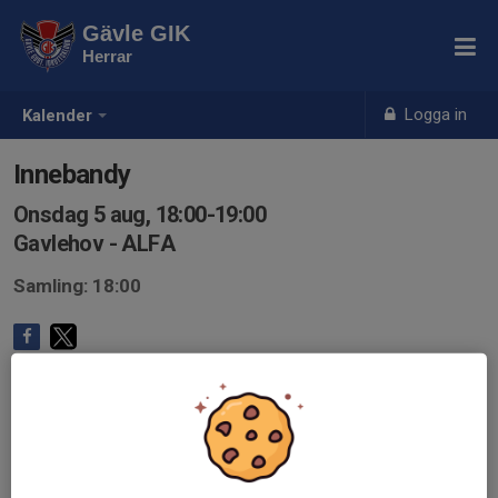
Gävle GIK
Herrar
Logga in
Kalender
Innebandy
Onsdag 5 aug, 18:00-19:00
Gavlehov - ALFA
Samling: 18:00