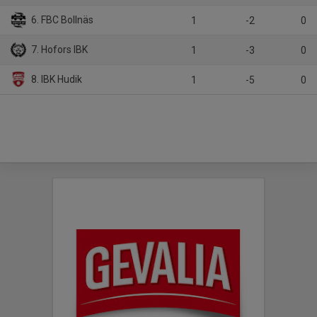
6. FBC Bollnäs
1
-2
0
7. Hofors IBK
1
-3
0
8. IBK Hudik
1
-5
0