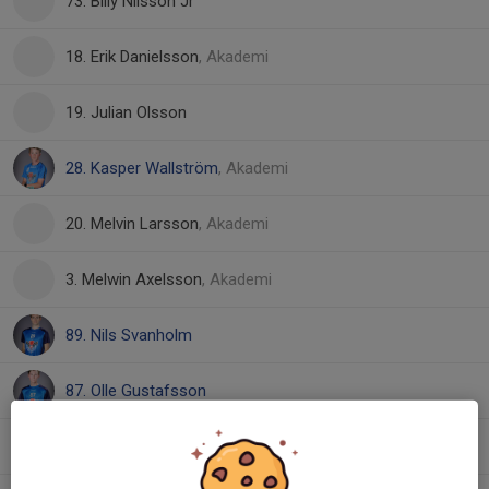
73. Billy Nilsson Jr
18. Erik Danielsson
, Akademi
19. Julian Olsson
28. Kasper Wallström
, Akademi
20. Melvin Larsson
, Akademi
3. Melwin Axelsson
, Akademi
89. Nils Svanholm
87. Olle Gustafsson
13. Simon Sjöström