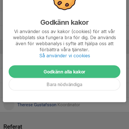
80. Tom Fransson
6. Vincent Gomez
Godkänn kakor
Vi använder oss av kakor (cookies) för att vår
97. Wille Källberg
webbplats ska fungera bra för dig. De används
även för webbanalys i syfte att hjälpa oss att
Ledare
förbättra våra tjänster.
Så använder vi cookies
Christian Byman
x
Godkänn alla kakor
Magnus Johansson
x
Bara nödvändiga
Mikael Åström
Materialförvaltare
Therese Gustafsson
Koordinator
Referat