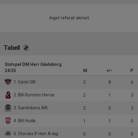
Inget referat skrivet
Tabell
Slutspel DM Herr Gävleborg
24/25
M
+/-
P
1. Gävle GIK
2
8
6
2. IBK Runsten Herrar
2
1
3
3. Sandvikens AIK
2
0
3
4. IBK Hudik
1
1
0
5. Storviks IF Herr A-lag
0
0
0