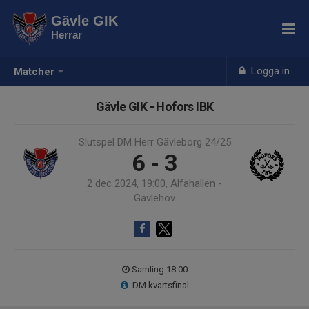
Gävle GIK
Herrar
Logga in
Matcher
Gävle GIK - Hofors IBK
Slutspel DM Herr Gävleborg 24/25
6 - 3
2 dec 2024, 19:00, Alfahallen -
Gavlehov
Samling 18:00
DM kvartsfinal