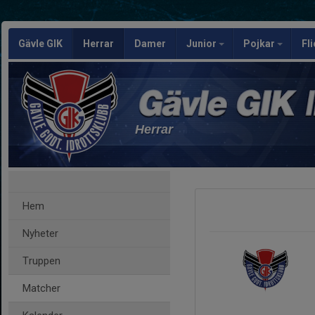
Gävle GIK
Herrar
Damer
Junior
Pojkar
Fl
Herrar
Hem
Nyheter
Truppen
Matcher