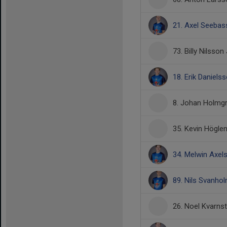
21. Axel Seebas
73. Billy Nilsson 
18. Erik Daniels
8. Johan Holmg
35. Kevin Höglen
34. Melwin Axel
89. Nils Svanho
26. Noel Kvarns