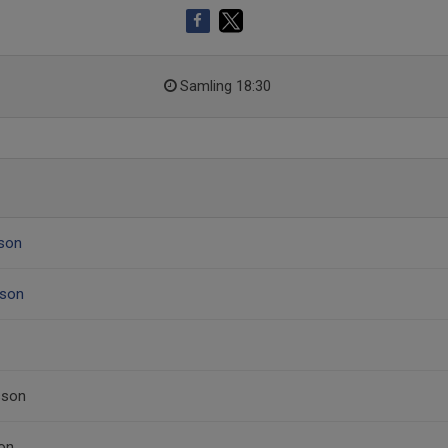
Samling 18:30
son
sson
sson
on