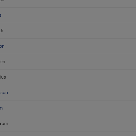
s
Jr
son
ren
ius
sson
lm
tröm