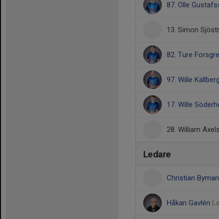
87. Olle Gustaf
13. Simon Sjös
82. Ture Forsgr
97. Wille Källber
17. Wille Söder
28. William Axe
Ledare
Christian Byma
Håkan Gavlén
La