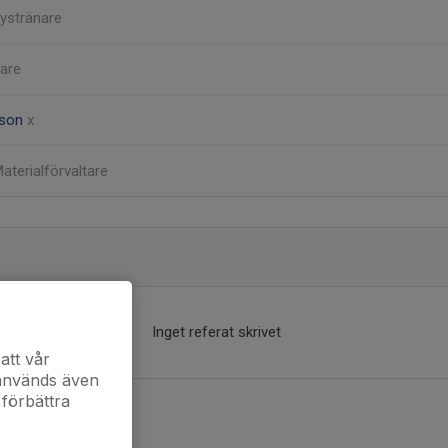
ystränare
are
sson
x
aterialförvaltare
Inget referat skrivet
att vår
 används även
 förbättra