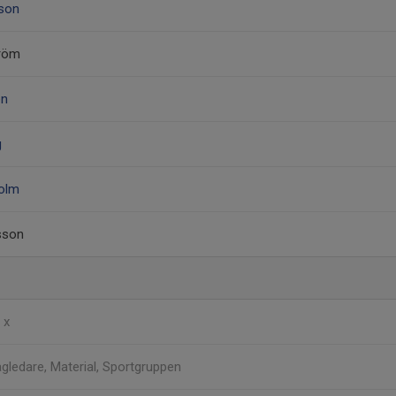
sson
tröm
en
g
holm
lsson
n
x
gledare, Material, Sportgruppen