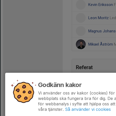
Kevin Eriksson
F
Leon Moritz
Led
Magnus Johan
Mikael Åström
M
Referat
Godkänn kakor
Vi använder oss av kakor (cookies) för 
webbplats ska fungera bra för dig. De
för webbanalys i syfte att hjälpa oss att
våra tjänster.
Så använder vi cookies