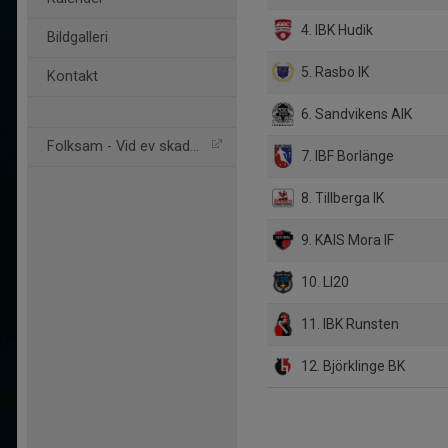
4. IBK Hudik
Bildgalleri
5. Rasbo IK
Kontakt
6. Sandvikens AIK
Folksam - Vid ev skador
7. IBF Borlänge
8. Tillberga IK
9. KAIS Mora IF
10. LI20
11. IBK Runsten
12. Björklinge BK