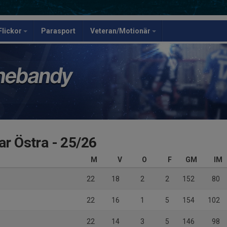
Flickor
Parasport
Veteran/Motionär
ar Östra - 25/26
M
V
O
F
GM
IM
22
18
2
2
152
80
22
16
1
5
154
102
22
14
3
5
146
98