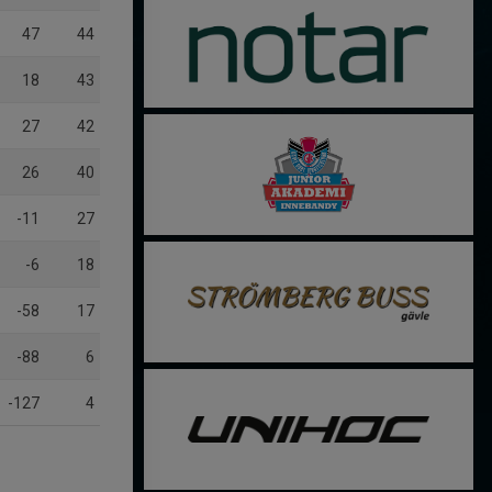
47
44
18
43
27
42
26
40
-11
27
-6
18
-58
17
-88
6
-127
4