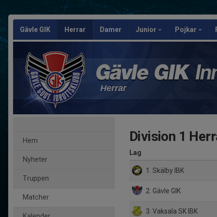
Gävle GIK
Herrar
Damer
Junior
Pojkar
Herrar
Division 1 Herr
Hem
Lag
Nyheter
1. Skälby IBK
Truppen
2. Gävle GIK
Matcher
3. Vaksala SK IBK
Kalender