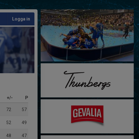
Logga in
+/-
P
72
57
52
49
48
47