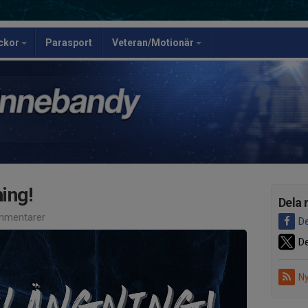
ickor
Parasport
Veteran/Motionär
ning!
Dela 
mmentarer
De
De
Ny