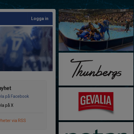
Logga in
nyhet
la på Facebook
la på X
heter via RSS