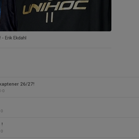
! - Erik Ekdahl
kaptener 26/27!
0
0
 !
0