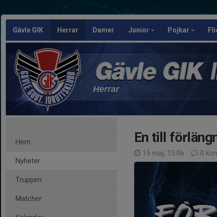
Gävle GIK
Herrar
Damer
Junior
Pojkar
Fl
Herrar
En till förläng
Hem
15 maj, 15:06
0 ko
Nyheter
Truppen
Matcher