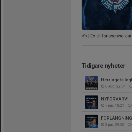
✍️ | En till förlängning klar
Tidigare nyheter
Herrlagets lag
6 aug, 22:04
NYFÖRVÄRV!
7 jun, 18:21
FÖRLÄNGNING
2 jun, 09:53