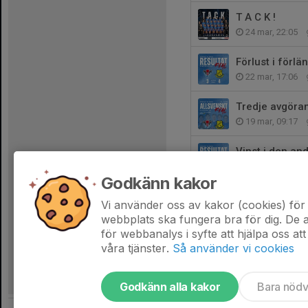
T A C K !
24 mar, 22:05
Förlust i förl
22 mar, 17:06
Tredje avgöran
19 mar, 09:17
Vinst i den a
18 mar, 21:57
Godkänn kakor
Ny kvalmatch 
Vi använder oss av kakor (cookies) för 
16 mar, 15:53
webbplats ska fungera bra för dig. De
för webbanalys i syfte att hjälpa oss att
våra tjänster.
Så använder vi cookies
Godkänn alla kakor
Bara nöd