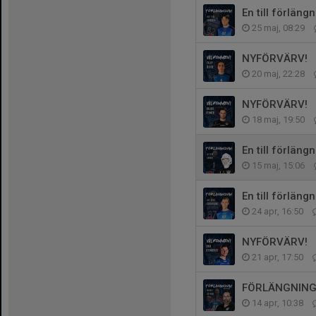
En till förlängn
25 maj, 08:29
NYFÖRVÄRV!
20 maj, 22:28
NYFÖRVÄRV!
18 maj, 19:50
En till förlängn
15 maj, 15:06
En till förlängn
24 apr, 16:50
NYFÖRVÄRV!
21 apr, 17:50
FÖRLÄNGNING
14 apr, 10:38