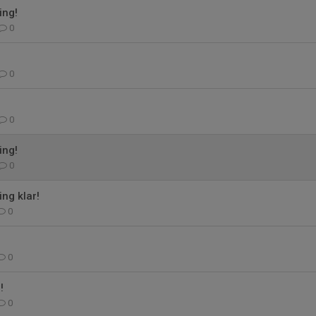
ing!
0
0
0
ing!
0
ing klar!
0
0
!
0