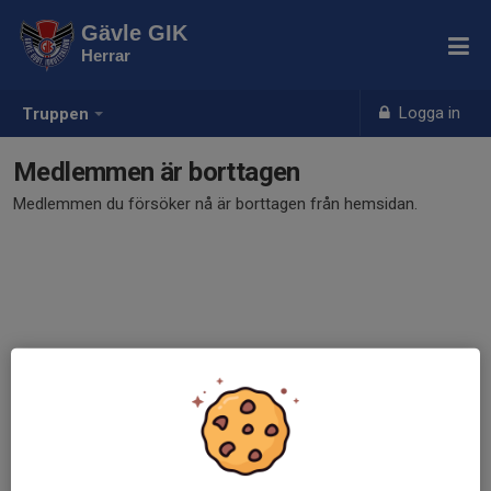
Gävle GIK
Herrar
Logga in
Truppen
Medlemmen är borttagen
Medlemmen du försöker nå är borttagen från hemsidan.