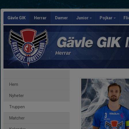
Gävle GIK
Herrar
Damer
Junior
Pojkar
Fl
Herrar
Hem
Nyheter
Truppen
Matcher