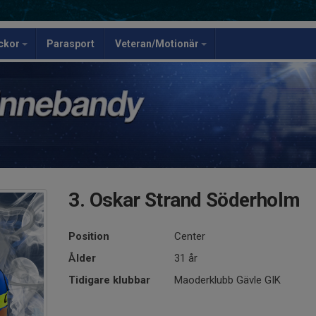
ickor
Parasport
Veteran/Motionär
3. Oskar Strand Söderholm
Position
Center
Ålder
31 år
Tidigare klubbar
Maoderklubb Gävle GIK