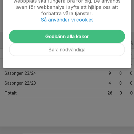
webbplats ska fungera bra för dig. De används
Ålder
12 år
även för webbanalys i syfte att hjälpa oss att
förbättra våra tjänster.
Så använder vi cookies
Godkänn alla kakor
ALLA SERIER
ALLA ÅR
Bara nödvändiga
Säsongen 25/26
9
0
0
Säsongen 24/25
4
0
0
Säsongen 23/24
9
0
0
Säsongen 22/23
4
0
0
Totalt
26
0
0