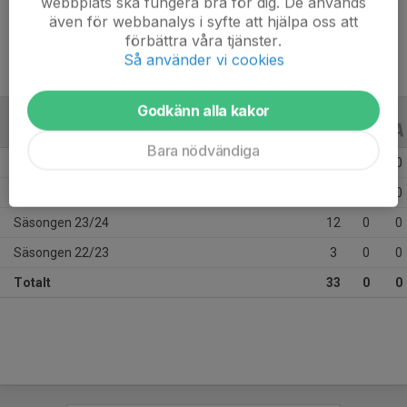
webbplats ska fungera bra för dig. De används
Ålder
11 år
även för webbanalys i syfte att hjälpa oss att
förbättra våra tjänster.
Så använder vi cookies
Godkänn alla kakor
ALLA SERIER
ALLA ÅR
Bara nödvändiga
Säsongen 25/26
13
0
0
Säsongen 24/25
5
0
0
Säsongen 23/24
12
0
0
Säsongen 22/23
3
0
0
Totalt
33
0
0