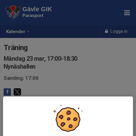
Gävle GIK
Parasport
Logga in
Kalender
Träning
Måndag 23 mar, 17:00-18:30
Nynäshallen
Samling: 17:00