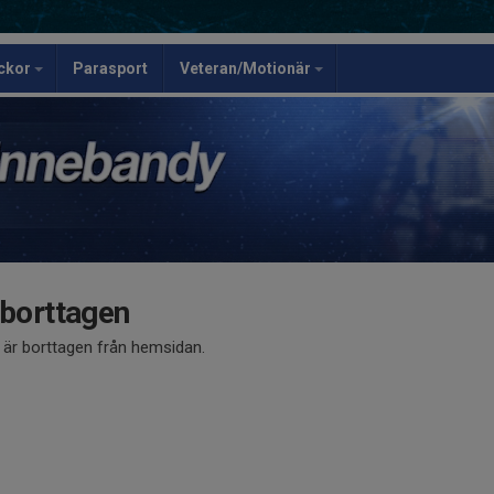
ickor
Parasport
Veteran/Motionär
 borttagen
å är borttagen från hemsidan.