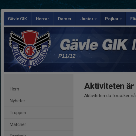
Gävle GIK
Herrar
Damer
Junior
Pojkar
Fl
P11/12
Aktiviteten är
Hem
Aktiviteten du försöker n
Nyheter
Truppen
Matcher