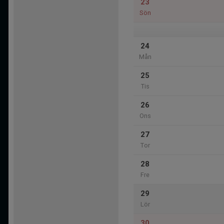
23
Sön
24
Mån
25
Tis
26
Ons
27
Tor
28
Fre
29
Lör
30