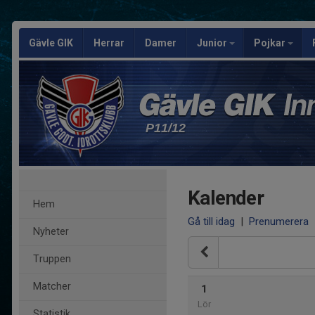
Gävle GIK
Herrar
Damer
Junior
Pojkar
P11/12
Kalender
Hem
Gå till idag
|
Prenumerera
Nyheter
Truppen
Matcher
1
Lör
Statistik