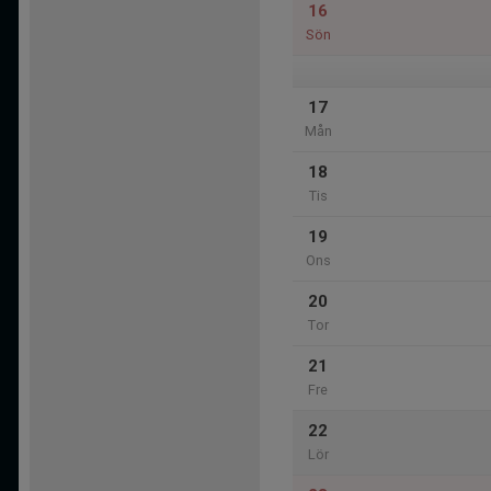
16
Sön
17
Mån
18
Tis
19
Ons
20
Tor
21
Fre
22
Lör