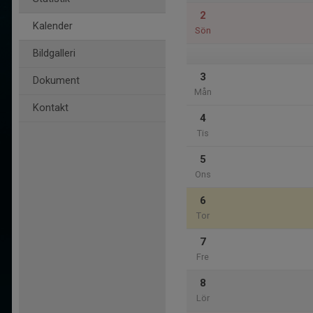
2
Kalender
Sön
Bildgalleri
3
Dokument
Mån
Kontakt
4
Tis
5
Ons
6
Tor
7
Fre
8
Lör