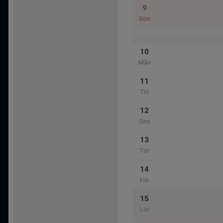
9
Sön
10
Mån
11
Tis
12
Ons
13
Tor
14
Fre
15
Lör