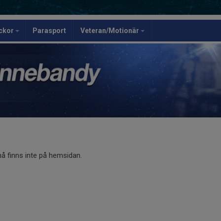
ickor
Parasport
Veteran/Motionär
 finns inte på hemsidan.