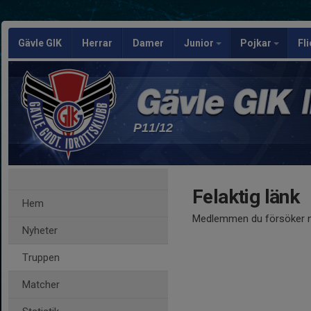
Gävle GIK
Herrar
Damer
Junior
Pojkar
Fl
P11/12
Felaktig länk
Hem
Medlemmen du försöker nå
Nyheter
Truppen
Matcher