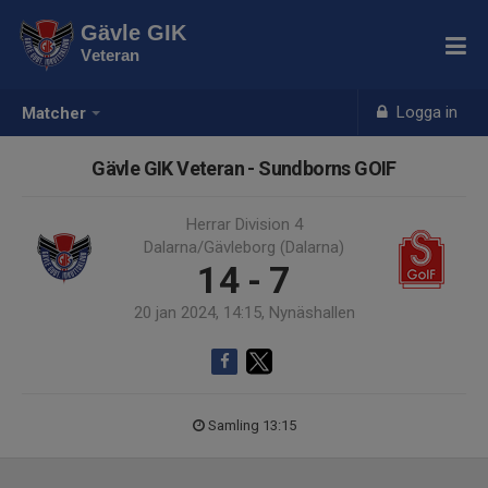
Gävle GIK
Veteran
Logga in
Matcher
Gävle GIK Veteran - Sundborns GOIF
Herrar Division 4
Dalarna/Gävleborg (Dalarna)
14 - 7
20 jan 2024, 14:15, Nynäshallen
Samling 13:15