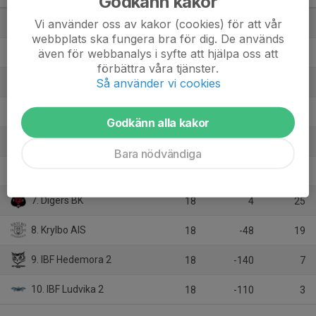
Godkänn kakor
Vi använder oss av kakor (cookies) för att vår
1. Gävle GIK 3
18
84
42
webbplats ska fungera bra för dig. De används
även för webbanalys i syfte att hjälpa oss att
2. Valbo AIF
18
105
41
förbättra våra tjänster.
Så använder vi cookies
3. Hofors IBK
18
70
41
4. Furuviks FF
18
56
37
Godkänn alla kakor
5. Sundborns GOIF
18
-14
29
Bara nödvändiga
6. Långshyttans IBK
18
-7
26
7. Digers BK
18
4
25
8. Krylbo AIS
18
-48
19
9. IBF Hedemora 2
18
-140
7
10. IBF Ludvika 2
18
-110
3