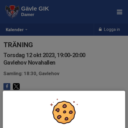
Gävle GIK
Damer
Logga in
Kalender
TRÄNING
Torsdag 12 okt 2023, 19:00-20:00
Gavlehov Novahallen
Samling: 18:30, Gavlehov