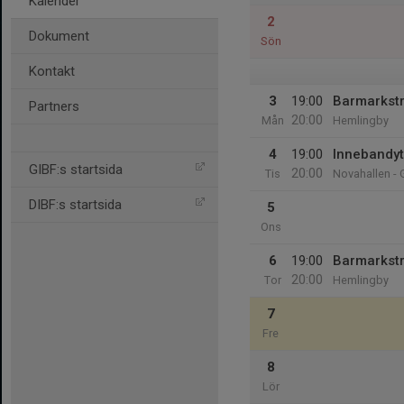
Kalender
2
Dokument
Sön
Kontakt
3
19:00
Barmarkst
Partners
20:00
Mån
Hemlingby
4
19:00
Innebandy
GIBF:s startsida
20:00
Tis
Novahallen - 
DIBF:s startsida
5
Ons
6
19:00
Barmarkst
20:00
Tor
Hemlingby
7
Fre
8
Lör