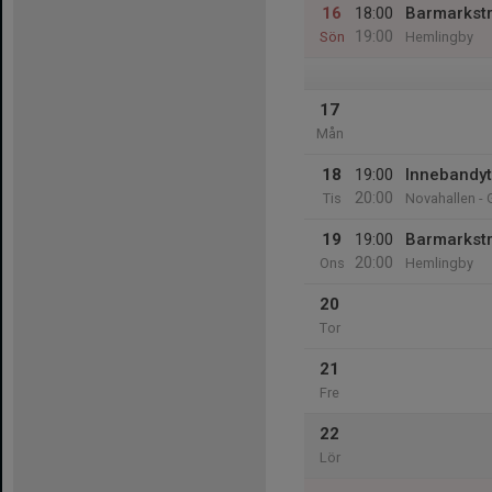
16
18:00
Barmarkst
19:00
Sön
Hemlingby
17
Mån
18
19:00
Innebandy
20:00
Tis
Novahallen - 
19
19:00
Barmarkst
20:00
Ons
Hemlingby
20
Tor
21
Fre
22
Lör