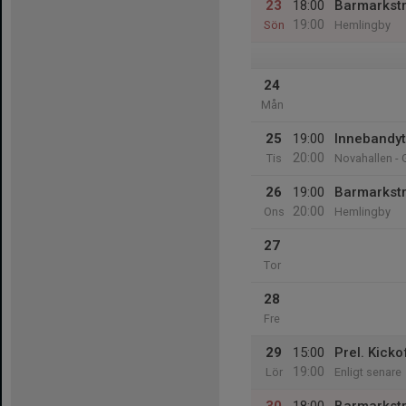
23
18:00
Barmarkst
19:00
Sön
Hemlingby
24
Mån
25
19:00
Innebandy
20:00
Tis
Novahallen - 
26
19:00
Barmarkst
20:00
Ons
Hemlingby
27
Tor
28
Fre
29
15:00
Prel. Kicko
19:00
Lör
Enligt senare