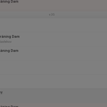
räning Dam
v.35
träning Dam
Gavlehov
räning Dam
ff