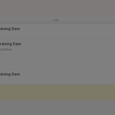
v.32
räning Dam
träning Dam
Gavlehov
räning Dam