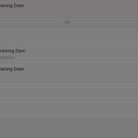
räning Dam
v.33
träning Dam
Gavlehov
räning Dam