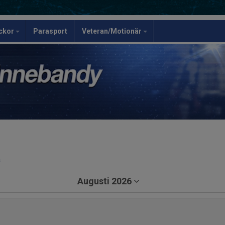
ickor
Parasport
Veteran/Motionär
a
Augusti 2026