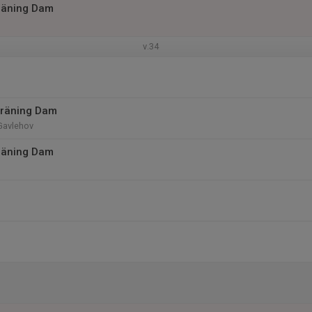
räning Dam
v.34
träning Dam
Gavlehov
räning Dam