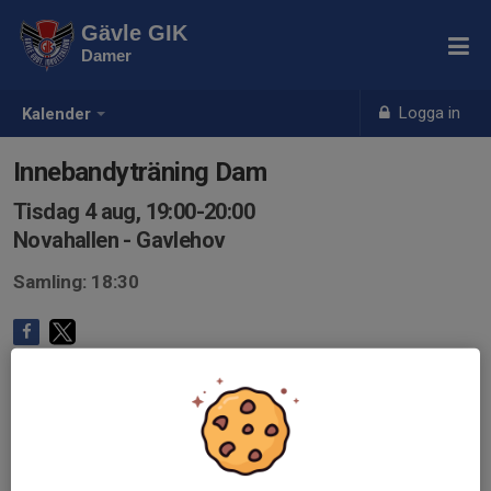
Gävle GIK
Damer
Logga in
Kalender
Innebandyträning Dam
Tisdag 4 aug, 19:00-20:00
Novahallen - Gavlehov
Samling: 18:30