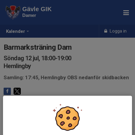
Gävle GIK
Damer
Logga in
Kalender
Barmarksträning Dam
Söndag 12 jul, 18:00-19:00
Hemlingby
Samling: 17:45, Hemlingby OBS nedanför skidbacken