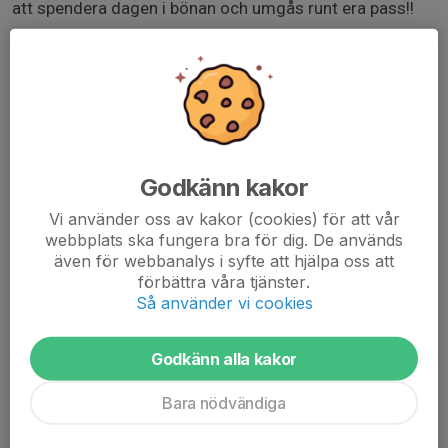
att spendera dagen i bönan och umgås runt era pass!!
Jag lägger upp passen för 2 pers och tanken är att man
tar ett pass var. De som inte tar denna helg kan
förhoppningsvis ta något nästa helg. Man får självklart
om man vill bemanna fler och vill ni stå med någon
utifrån är det tillåtet såklart, skriv i kommentaren och till
mig i så fall.
Godkänn kakor
OBS vi får med fördel ha med matchtröjor och bära
Vi använder oss av kakor (cookies) för att vår
dessa under passet för att marknadsföra oss så ta
webbplats ska fungera bra för dig. De används
även för webbanalys i syfte att hjälpa oss att
gärna med det eller något annat som visar upp er
förbättra våra tjänster.
lagtillhörighet.
Så använder vi cookies
Godkänn alla kakor
Bara nödvändiga