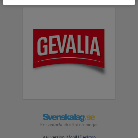
För
smarta
idrottsföreningar
Välj version:
Mobil
|
Desktop