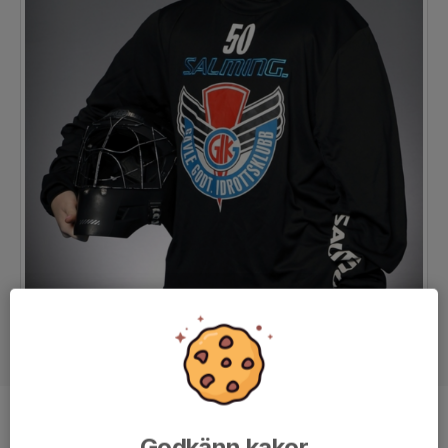
Position
Målvakt
Godkänn kakor