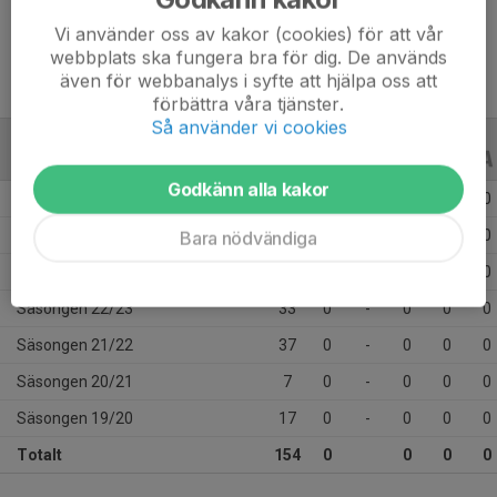
Ålder
19 år
Vi använder oss av kakor (cookies) för att vår
webbplats ska fungera bra för dig. De används
även för webbanalys i syfte att hjälpa oss att
förbättra våra tjänster.
Så använder vi cookies
ALLA SERIER
ALLA ÅR
Godkänn alla kakor
Säsongen 25/26
15
0
-
0
0
0
Säsongen 24/25
14
0
-
0
0
0
Bara nödvändiga
Säsongen 23/24
31
0
-
0
0
0
Säsongen 22/23
33
0
-
0
0
0
Säsongen 21/22
37
0
-
0
0
0
Säsongen 20/21
7
0
-
0
0
0
Säsongen 19/20
17
0
-
0
0
0
Totalt
154
0
0
0
0