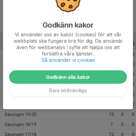
Ålder
18 år
Godkänn kakor
Vi använder oss av kakor (cookies) för att vår
webbplats ska fungera bra för dig. De används
ALLA SERIER
ALLA ÅR
även för webbanalys i syfte att hjälpa oss att
förbättra våra tjänster.
Säsongen 25/26
15
0
0
Så använder vi cookies
Säsongen 24/25
31
0
0
Säsongen 23/24
23
0
0
Godkänn alla kakor
Säsongen 22/23
30
0
0
Bara nödvändiga
Säsongen 21/22
16
0
0
Säsongen 20/21
7
0
0
Säsongen 19/20
15
0
0
Säsongen 18/19
7
0
0
Säsongen 17/18
12
0
0