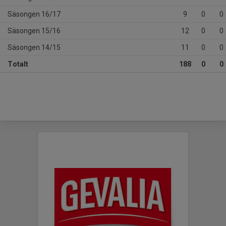
Säsongen 16/17
9
0
0
Säsongen 15/16
12
0
0
Säsongen 14/15
11
0
0
Totalt
188
0
0