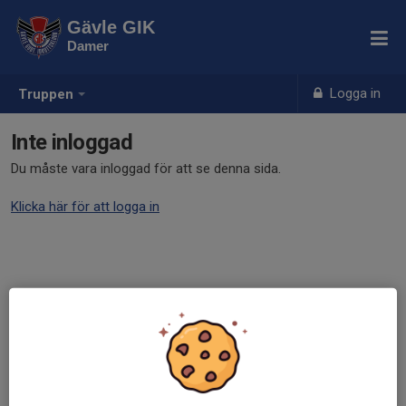
Gävle GIK
Damer
Logga in
Truppen
Inte inloggad
Du måste vara inloggad för att se denna sida.
Klicka här för att logga in