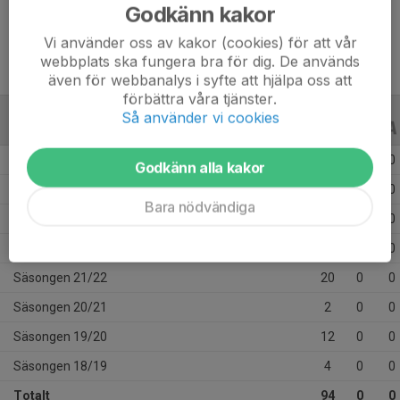
Ålder
17 år
Godkänn kakor
Vi använder oss av kakor (cookies) för att vår
webbplats ska fungera bra för dig. De används
även för webbanalys i syfte att hjälpa oss att
förbättra våra tjänster.
Så använder vi cookies
ALLA SERIER
ALLA ÅR
Säsongen 25/26
14
0
0
Godkänn alla kakor
Säsongen 24/25
13
0
0
Bara nödvändiga
Säsongen 23/24
27
0
0
Säsongen 22/23
2
0
0
Säsongen 21/22
20
0
0
Säsongen 20/21
2
0
0
Säsongen 19/20
12
0
0
Säsongen 18/19
4
0
0
Totalt
94
0
0