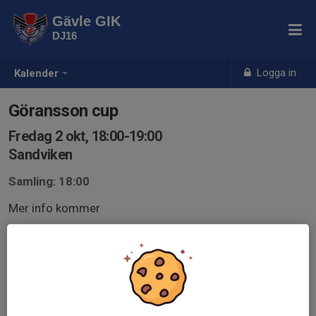
Gävle GIK
DJ16
Logga in
Kalender
Göransson cup
Fredag 2 okt, 18:00-19:00
Sandviken
Samling: 18:00
Mer info kommer