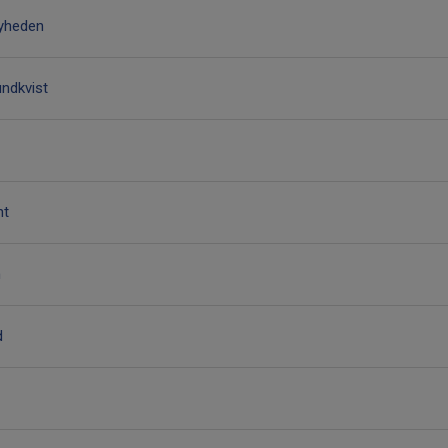
Lyheden
ndkvist
nt
n
d