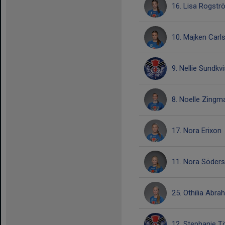
16. Lisa Rogstr
10. Majken Carl
9. Nellie Sundkvi
8. Noelle Zingm
17. Nora Erixon
11. Nora Söder
25. Othilia Abr
12. Stephanie T