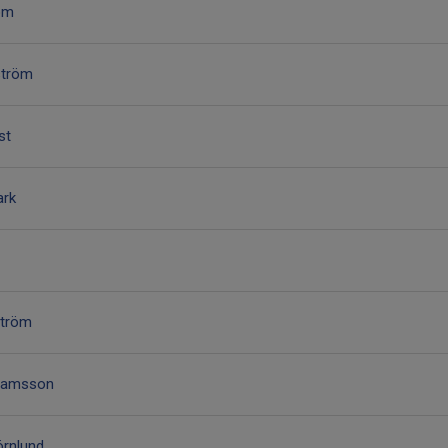
öm
ström
st
ark
ström
ahamsson
örnlund