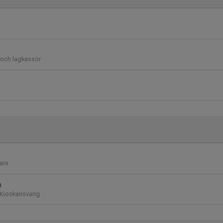
 och lagkassör
are
m
 Kioskansvarig