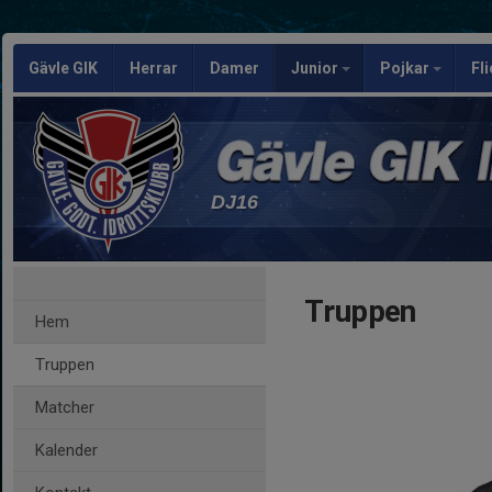
Gävle GIK
Herrar
Damer
Junior
Pojkar
Fl
DJ16
Truppen
Hem
Truppen
Matcher
Kalender