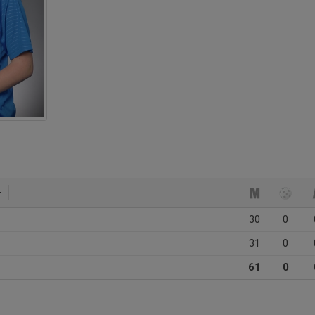
30
0
31
0
61
0