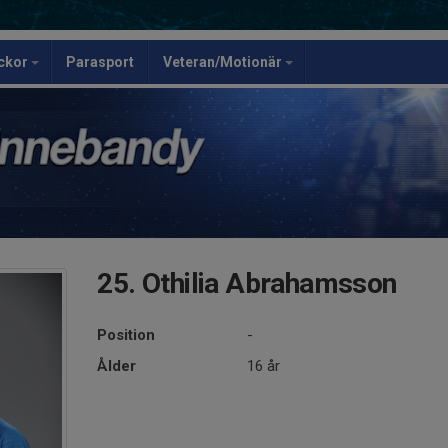
ickor
Parasport
Veteran/Motionär
25. Othilia Abrahamsson
Position
-
Ålder
16 år