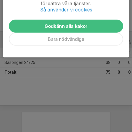
Ålder
16 år
förbättra våra tjänster.
Så använder vi cookies
Godkänn alla kakor
Bara nödvändiga
ALLA SERIER
ALLA ÅR
Säsongen 25/26
37
0
0
Säsongen 24/25
38
0
0
Totalt
75
0
0