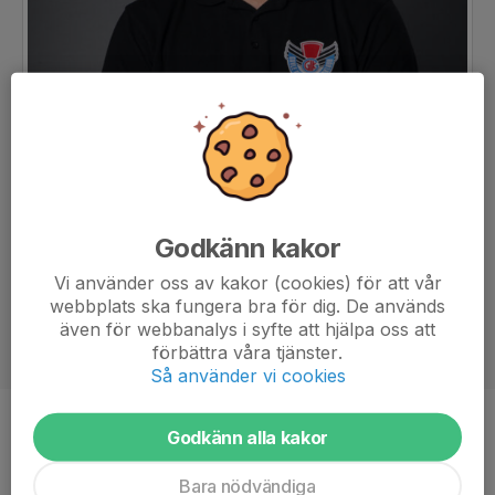
Godkänn kakor
Vi använder oss av kakor (cookies) för att vår
webbplats ska fungera bra för dig. De används
även för webbanalys i syfte att hjälpa oss att
förbättra våra tjänster.
Så använder vi cookies
Titel
Tränare, lagledare och lagkassör
Godkänn alla kakor
Bara nödvändiga