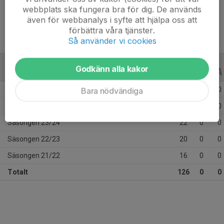
Ålder
16 år
webbplats ska fungera bra för dig. De används
även för webbanalys i syfte att hjälpa oss att
förbättra våra tjänster.
Så använder vi cookies
Godkänn alla kakor
ALLA SERIER
ALLA ÅR
Säsongen 25/26
29
0
0
Bara nödvändiga
Säsongen 24/25
39
0
0
Säsongen 23/24
22
0
0
Säsongen 22/23
20
0
0
Säsongen 21/22
16
0
0
Totalt
126
0
0